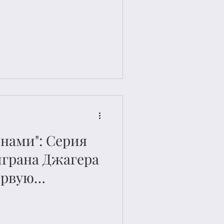
нами": Серия
грана Джагера
ервую
выставку
 в России