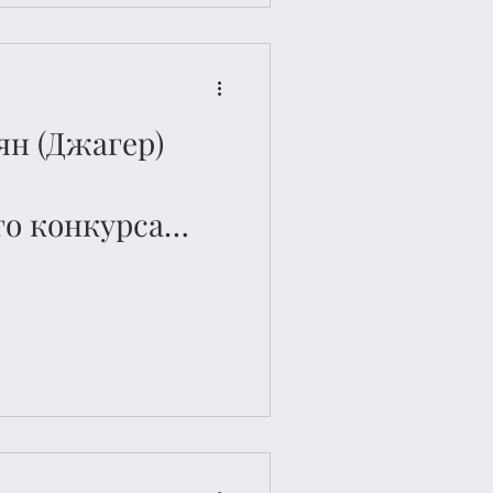
ян (Джагер)
м
о конкурса
и
ов имени И.О.