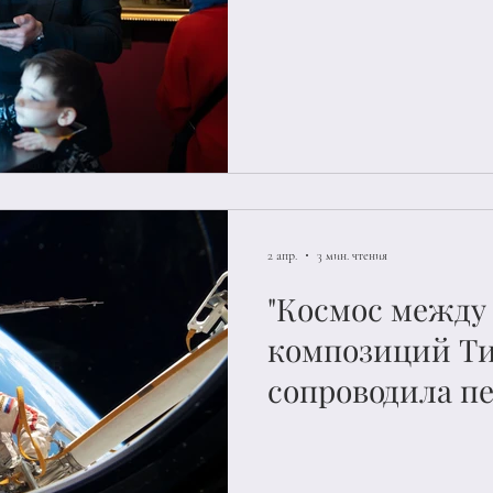
фестивалей
2 апр.
3 мин. чтения
"Космос между 
композиций Ти
сопроводила п
региональную 
Недели космоса