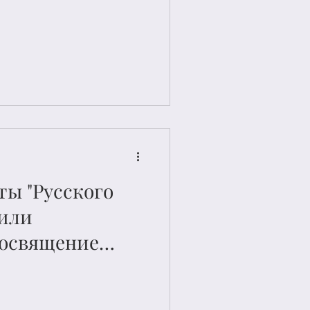
загадочного
до да Винчи и
урных
ыставке в
ово в Москве
ты "Русского
нили
освящение
 Буонарроти
рана Джагера в