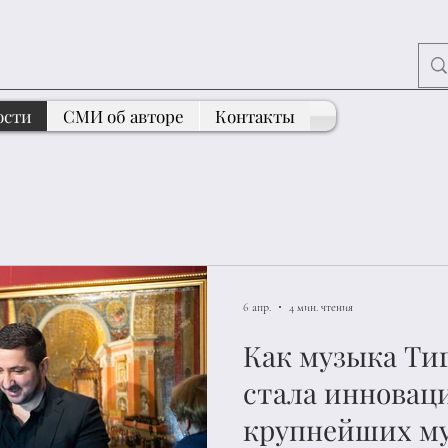
ости
СМИ об авторе
Контакты
6 апр.
4 мин. чтения
Как музыка Ти
стала инновац
крупнейших му