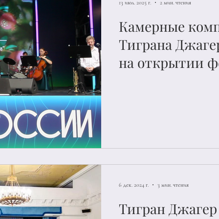
13 июл. 2025 г.
2 мин. чтения
Камерные ком
Тиграна Джаге
на открытии ф
Зарядье
6 дек. 2024 г.
3 мин. чтения
Тигран Джагер