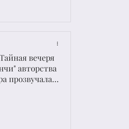
но на
м проекте
Тайная вечеря
нчи" авторства
а прозвучала в
дском музее