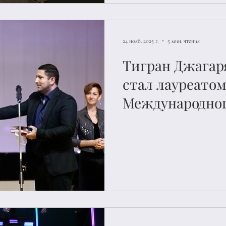
24 нояб. 2025 г.
5 мин. чтения
Тигран Джагар
стал лауреато
Международног
композиторов 
аранжировщик
Дунаевского