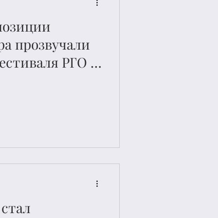
позиции
ра прозвучали
естиваля РГО в
 стал