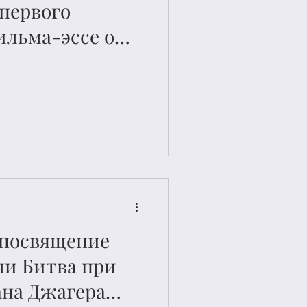
первого
ильма-эссе о
ули,
го посольством
оскве
посвящение
ли Битва при
ана Джагера