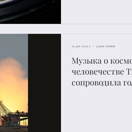
19 дек. 2025 г.
4 мин. чтения
Музыка о косм
человечестве 
сопроводила го
Машкова и Агу
Роскосмоса дл