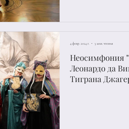
усадьбе Любли
общероссийско
"Ночь в музее"
4 февр. 2024 г.
3 мин. чтения
Неосимфония "
Леонардо да Ви
Тиграна Джагер
Сергиево-Поса