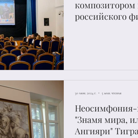
композитором 
российского ф
гении Махтумк
презентованно
Туркмении в М
30 июн. 2024 г.
5 мин. чтения
Неосимфония-
"Знамя мира, и
Ангияри" Тигр