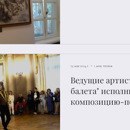
раскрыла тему 
полотна Леонар
защиты культ
ценностей на в
усадьбе Воронц
19 мая 2024 г.
1 мин. чтения
Ведущие артис
балета" испол
композицию-п
Микеланджело
под музыку Тиг