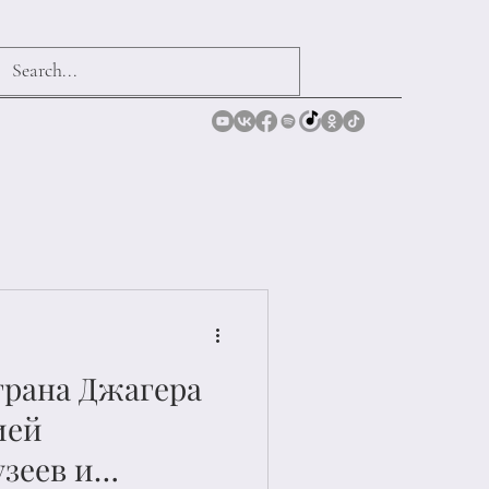
грана Джагера
ией
зеев и