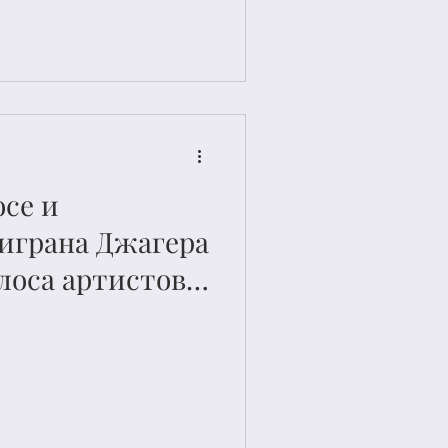
осе и
Тиграна Джагера
лоса артистов
тина в роликах
я слепых