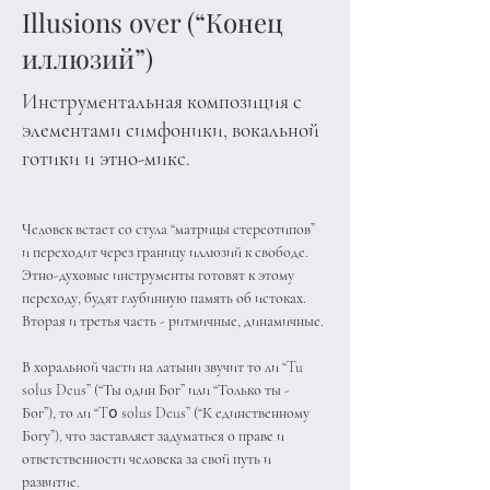
Illusions over (“Конец
иллюзий”)
Инструментальная композиция с
элементами симфоники, вокальной
готики и этно-микс.
Человек встает со стула “матрицы стереотипов” 
и переходит через границу иллюзий к свободе. 
Этно-духовые инструменты готовят к этому 
переходу, будят глубинную память об истоках. 
Вторая и третья часть - ритмичные, динамичные.
В хоральной части на латыни звучит то ли “Tu 
solus Deus” (“Ты один Бог” или “Только ты - 
Бог”), то ли “Tօ solus Deus” (“К единственному 
Богу”), что заставляет задуматься о праве и 
ответственности человека за свой путь и 
развитие. 